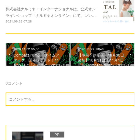
株式会社ナルミヤ・インターナショナルは、公式オン
ラインショップ「ナルミヤオンライン」にて、レン…
2021.09.22 07:28
2020.11.02 08:00
2020.10.29 10:40
Compact Pump 「タイムア
【事前予約受付！10月30日
タック」開催レポート！11
締切】10月31日 & 11月1日
月29日に「正式大会」の…
開催 Compact Pump 「タ…
0
コメント
PR