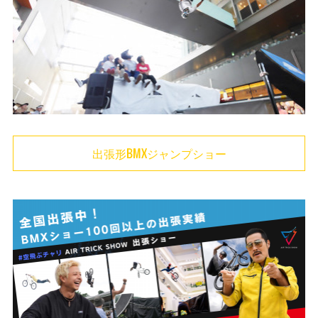
(
1
)
(
20
)
(
1
)
(
22
)
(
1
)
(
20
)
(
4
)
(
26
)
(
1
)
(
29
)
(
1
)
出張形BMXジャンプショー
(
39
)
(
47
)
(
11
)