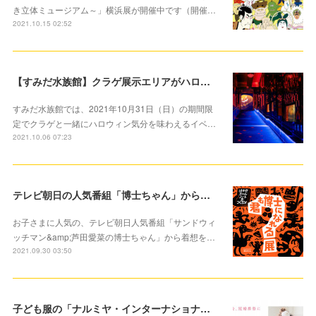
き立体ミュージアム～」横浜展が開催中です（開催…
2021.10.15 02:52
【すみだ水族館】クラゲ展示エリアがハロウィンバージョンに！ 「ハロウィン in すみだ水族館」開催中
すみだ水族館では、2021年10月31日（日）の期間限
定でクラゲと一緒にハロウィン気分を味わえるイベ…
2021.10.06 07:23
テレビ朝日の人気番組「博士ちゃん」から着想を得た参加型イベント10月2日より開催
お子さまに人気の、テレビ朝日人気番組「サンドウィ
ッチマン&amp;芦田愛菜の博士ちゃん」から着想を…
2021.09.30 03:50
子ども服の「ナルミヤ・インターナショナル」大切な記念に洋服レンタルサービススタート