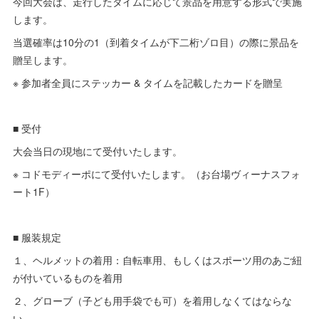
今回大会は、走行したタイムに応じて景品を用意する形式で実施
します。
当選確率は10分の1（到着タイムが下二桁ゾロ目）の際に景品を
贈呈します。
※ 参加者全員にステッカー & タイムを記載したカードを贈呈
■ 受付
大会当日の現地にて受付いたします。
※ コドモディーポにて受付いたします。（お台場ヴィーナスフォ
ート1F）
■ 服装規定
１、ヘルメットの着用：自転車用、もしくはスポーツ用のあご紐
が付いているものを着用
２、グローブ（子ども用手袋でも可）を着用しなくてはならな
い。