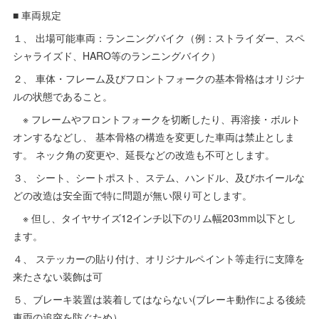
■ 車両規定
１、 出場可能車両：ランニングバイク（例：ストライダー、スペ
シャライズド、HARO等のランニングバイク）
２、 車体・フレーム及びフロントフォークの基本骨格はオリジナ
ルの状態であること。
※ フレームやフロントフォークを切断したり、再溶接・ボルト
オンするなどし、 基本骨格の構造を変更した車両は禁止としま
す。 ネック角の変更や、延長などの改造も不可とします。
３、 シート、シートポスト、ステム、ハンドル、及びホイールな
どの改造は安全面で特に問題が無い限り可とします。
※ 但し、タイヤサイズ12インチ以下のリム幅203mm以下とし
ます。
４、 ステッカーの貼り付け、オリジナルペイント等走行に支障を
来たさない装飾は可
５、ブレーキ装置は装着してはならない(ブレーキ動作による後続
車両の追突を防ぐため）