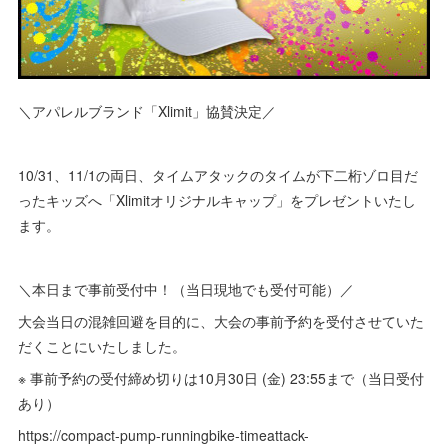
＼アパレルブランド「Xlimit」協賛決定／
10/31、11/1の両日、タイムアタックのタイムが下二桁ゾロ目だ
ったキッズへ「Xlimitオリジナルキャップ」をプレゼントいたし
ます。
＼本日まで事前受付中！（当日現地でも受付可能）／
大会当日の混雑回避を目的に、大会の事前予約を受付させていた
だくことにいたしました。
※ 事前予約の受付締め切りは10月30日 (金) 23:55まで（当日受付
あり）
https://compact-pump-runningbike-timeattack-