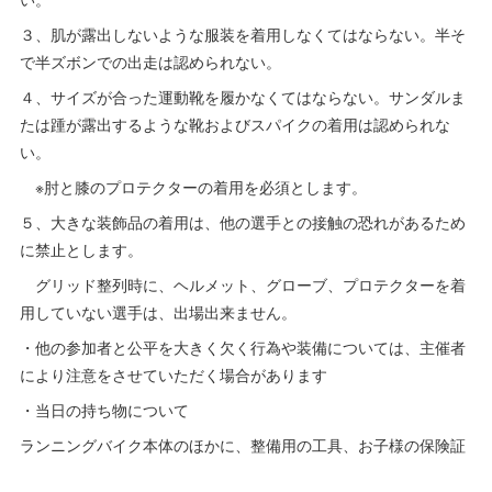
３、肌が露出しないような服装を着用しなくてはならない。半そ
で半ズボンでの出走は認められない。
４、サイズが合った運動靴を履かなくてはならない。サンダルま
たは踵が露出するような靴およびスパイクの着用は認められな
い。
※肘と膝のプロテクターの着用を必須とします。
５、大きな装飾品の着用は、他の選手との接触の恐れがあるため
に禁止とします。
グリッド整列時に、ヘルメット、グローブ、プロテクターを着
用していない選手は、出場出来ません。
・他の参加者と公平を大きく欠く行為や装備については、主催者
により注意をさせていただく場合があります
・当日の持ち物について
ランニングバイク本体のほかに、整備用の工具、お子様の保険証