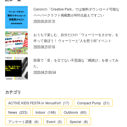
Canonの「Creative Park」では無料ダウンロード可能な
ペーパークラフト掲載数が900点超えですごい
2020.05.01 07:31
おうちで楽しむ、自分だけの「ウォーリーをさがせ」を
作って遊ぼう！ ウォーリーと“人を想う街”イベント
2020.08.21 07:16
部屋で「音」を立てない不思議な「縄跳び」を使ってみ
た。
2020.04.21 09:54
カテゴリ
ACTIVE KIDS FESTA in VenusFort
(
17
)
Compact Pump
(
21
)
News
(
223
)
Indoor
(
168
)
Outdoors
(
60
)
アンケート調査
(
6
)
Event
(
3
)
Special
(
8
)