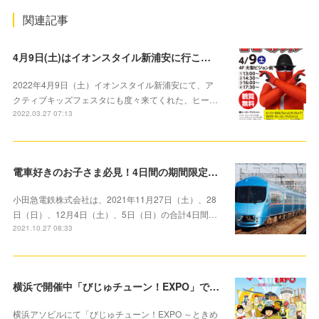
関連記事
4月9日(土)はイオンスタイル新浦安に行こう！アクティブキッズフェスタにも登場したヒーローマジシャンがマジックを披露します！
2022年4月9日（土）イオンスタイル新浦安にて、ア
クティブキッズフェスタにも度々来てくれた、ヒー…
2022.03.27 07:13
電車好きのお子さま必見！4日間の期間限定 「お子さま対象」100円で小田急線を1日満喫できる「1日全線フリー乗車券」を発売
小田急電鉄株式会社は、2021年11月27日（土）、28
日（日）、12月4日（土）、5日（日）の合計4日間…
2021.10.27 08:33
横浜で開催中「びじゅチューン！EXPO」で楽しく芸術の秋を楽しもう
横浜アソビルにて「びじゅチューン！EXPO ～ときめ