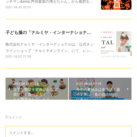
ッチマン&amp;芦田愛菜の博士ちゃん」から着想を…
2021.09.30 03:50
子ども服の「ナルミヤ・インターナショナル」大切な記念に洋服レンタルサービススタート
株式会社ナルミヤ・インターナショナルは、公式オン
ラインショップ「ナルミヤオンライン」にて、レン…
2021.09.22 07:28
2021.08.23 07:23
2021.08.04 07:48
苦手な野菜を家族みんなで
今年の夏休みは食生活を親
美味しく食べよう！「子ど
子で学ぶ「食の自由研究」
もと野菜をたのしもう」…
にチャレンジ！
0
コメント