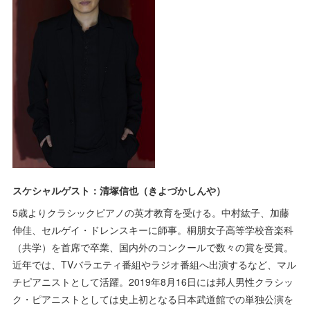
スケシャルゲスト：清塚信也（きよづかしんや）
5歳よりクラシックピアノの英才教育を受ける。中村紘子、加藤
伸佳、セルゲイ・ドレンスキーに師事。桐朋女子高等学校音楽科
（共学）を首席で卒業、国内外のコンクールで数々の賞を受賞。
近年では、TVバラエティ番組やラジオ番組へ出演するなど、マル
チピアニストとして活躍。2019年8月16日には邦人男性クラシッ
ク・ピアニストとしては史上初となる日本武道館での単独公演を