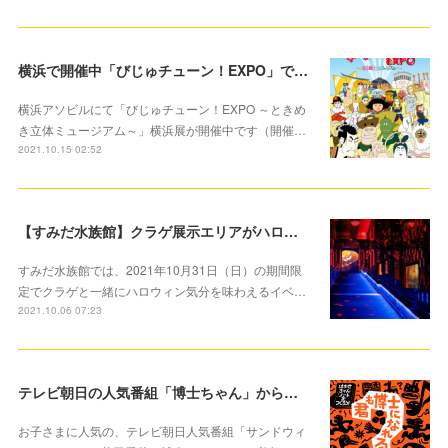
横浜で開催中「びじゅチューン！EXPO」で楽しく芸術の秋を楽しもう
横浜アソビルにて「びじゅチューン！EXPO ～ときめ
き立体ミュージアム～」横浜展が開催中です（開催…
2021.10.15 02:52
【すみだ水族館】クラゲ展示エリアがハロウィンバージョンに！ 「ハロウィン in すみだ水族館」開催中
すみだ水族館では、2021年10月31日（日）の期間限
定でクラゲと一緒にハロウィン気分を味わえるイベ…
2021.10.06 07:23
テレビ朝日の人気番組「博士ちゃん」から着想を得た参加型イベント10月2日より開催
お子さまに人気の、テレビ朝日人気番組「サンドウィ