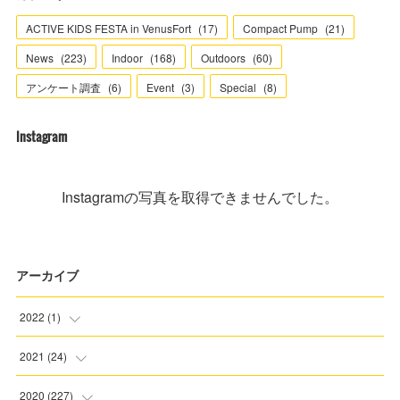
ACTIVE KIDS FESTA in VenusFort
(
17
)
Compact Pump
(
21
)
News
(
223
)
Indoor
(
168
)
Outdoors
(
60
)
アンケート調査
(
6
)
Event
(
3
)
Special
(
8
)
Instagram
Instagramの写真を取得できませんでした。
アーカイブ
2022
(
1
)
(
1
)
2021
(
24
)
(
3
)
2020
(
227
)