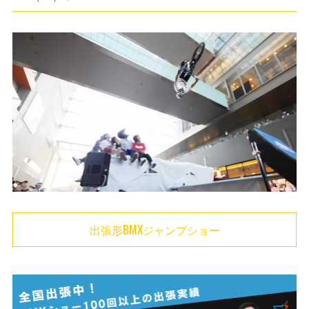
(
6
)
(
5
)
(
6
)
(
8
)
(
1
)
(
20
)
(
1
)
(
22
)
(
1
)
(
20
)
(
4
)
(
26
)
(
1
)
(
29
)
(
1
)
出張形BMXジャンプショー
(
39
)
(
47
)
(
11
)