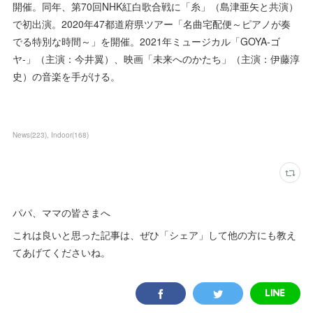
開催。同年、第70回NHK紅白歌合戦に「糸」（島津亜矢と共演）
で初出演。2020年47都道府県ツアー「名曲宅配便～ピアノが奏
でる特別な時間～」を開催。2021年ミュージカル「GOYA-ゴ
ヤ-」（主演：今井翼）、映画「未来へのかたち」（主演：伊藤淳
史）の音楽を手がける。
News
(
223
)
Indoor
(
168
)
パパ、ママの皆さまへ
これは良いと思った記事は、ぜひ「シェア」して他の方にも教え
てあげてくださいね。