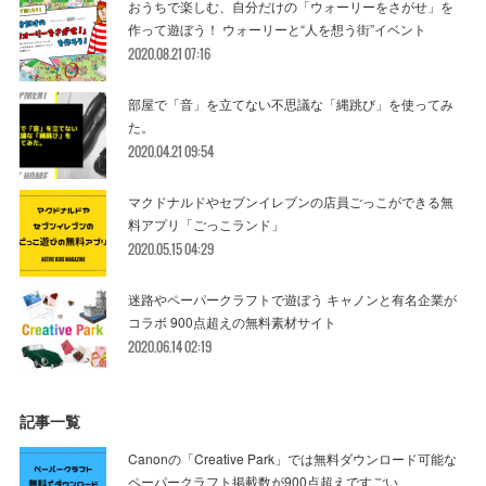
おうちで楽しむ、自分だけの「ウォーリーをさがせ」を
作って遊ぼう！ ウォーリーと“人を想う街”イベント
2020.08.21 07:16
部屋で「音」を立てない不思議な「縄跳び」を使ってみ
た。
2020.04.21 09:54
マクドナルドやセブンイレブンの店員ごっこができる無
料アプリ「ごっこランド」
2020.05.15 04:29
迷路やペーパークラフトで遊ぼう キャノンと有名企業が
コラボ 900点超えの無料素材サイト
2020.06.14 02:19
記事一覧
Canonの「Creative Park」では無料ダウンロード可能な
ペーパークラフト掲載数が900点超えですごい