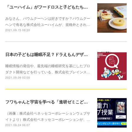
「ユーハイム」がフードロスと子どもたちへの寄付にもつながる規格外の商品「シェアザバウム」を販売
みなさん、バウムクーヘンは好きですか？バウムクー
ヘンで有名な株式会社ユーハイムが、規格外とされ…
2021.09.15 08:20
日本の子どもは睡眠不足？ドラえもんデザインでお子さまと楽しく睡眠診断できるコンテンツスタート
睡眠情報の発信や、最先端の睡眠研究を基にしたプロ
ダクト開発などを行っている、株式会社ブレインス…
2021.09.09 03:00
フワちゃんと宇宙を学べる「進研ゼミこども大学」星出宇宙飛行士による宇宙からライブ授業実施決定
（画像：株式会社ベネッセコーポレーションウェブサ
イトより）株式会社ベネッセコーポレーションが、…
2021.08.24 06:07