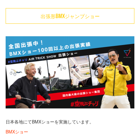
(
1
)
(
29
)
(
1
)
出張形BMXジャンプショー
(
39
)
(
47
)
(
11
)
日本各地にてBMXショーを実施しています。
BMXショー