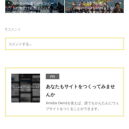
パルクール選手がリツイー
嵐による【手洗い動画
トの数だけ近所で「バク
（Wash Your Hands）】が
宙」を決めるチャレンジ…
ジャニーズ事務所によるY…
0
コメント
PR
あなたもサイトをつくってみませ
んか
Ameba Owndを使えば、誰でもかんたんにウェ
ブサイトをつくることができます。