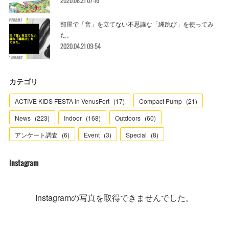
2020.08.21 07:16
部屋で「音」を立てない不思議な「縄跳び」を使ってみ
た。
2020.04.21 09:54
カテゴリ
ACTIVE KIDS FESTA in VenusFort
(
17
)
Compact Pump
(
21
)
News
(
223
)
Indoor
(
168
)
Outdoors
(
60
)
アンケート調査
(
6
)
Event
(
3
)
Special
(
8
)
Instagram
Instagramの写真を取得できませんでした。