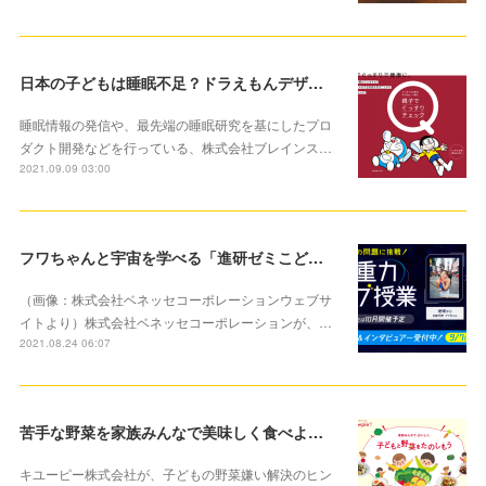
日本の子どもは睡眠不足？ドラえもんデザインでお子さまと楽しく睡眠診断できるコンテンツスタート
睡眠情報の発信や、最先端の睡眠研究を基にしたプロ
ダクト開発などを行っている、株式会社ブレインス…
2021.09.09 03:00
フワちゃんと宇宙を学べる「進研ゼミこども大学」星出宇宙飛行士による宇宙からライブ授業実施決定
（画像：株式会社ベネッセコーポレーションウェブサ
イトより）株式会社ベネッセコーポレーションが、…
2021.08.24 06:07
苦手な野菜を家族みんなで美味しく食べよう！「子どもと野菜をたのしもう」キユーピー公式サイトで開設
キユーピー株式会社が、子どもの野菜嫌い解決のヒン