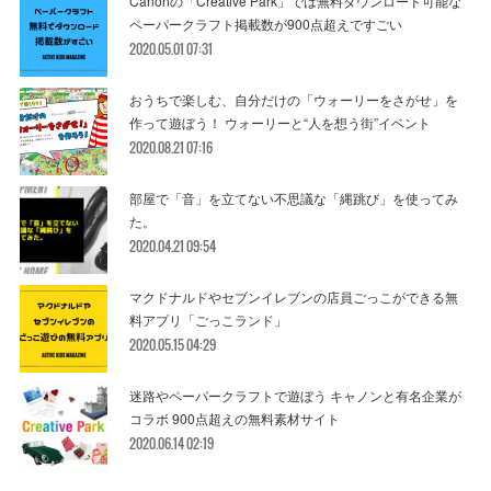
Canonの「Creative Park」では無料ダウンロード可能な
ペーパークラフト掲載数が900点超えですごい
2020.05.01 07:31
おうちで楽しむ、自分だけの「ウォーリーをさがせ」を
作って遊ぼう！ ウォーリーと“人を想う街”イベント
2020.08.21 07:16
部屋で「音」を立てない不思議な「縄跳び」を使ってみ
た。
2020.04.21 09:54
マクドナルドやセブンイレブンの店員ごっこができる無
料アプリ「ごっこランド」
2020.05.15 04:29
迷路やペーパークラフトで遊ぼう キャノンと有名企業が
コラボ 900点超えの無料素材サイト
2020.06.14 02:19