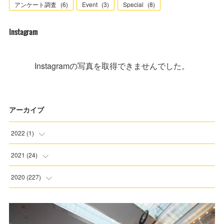
アンケート調査
(
6
)
Event
(
3
)
Special
(
8
)
Instagram
Instagramの写真を取得できませんでした。
アーカイブ
2022
(
1
)
(
1
)
2021
(
24
)
(
3
)
2020
(
227
)
(
6
)
(
5
)
(
6
)
(
8
)