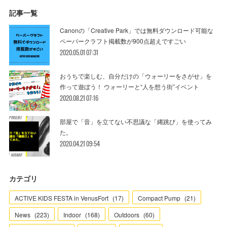
記事一覧
Canonの「Creative Park」では無料ダウンロード可能な
ペーパークラフト掲載数が900点超えですごい
2020.05.01 07:31
おうちで楽しむ、自分だけの「ウォーリーをさがせ」を
作って遊ぼう！ ウォーリーと“人を想う街”イベント
2020.08.21 07:16
部屋で「音」を立てない不思議な「縄跳び」を使ってみ
た。
2020.04.21 09:54
カテゴリ
ACTIVE KIDS FESTA in VenusFort
(
17
)
Compact Pump
(
21
)
News
(
223
)
Indoor
(
168
)
Outdoors
(
60
)