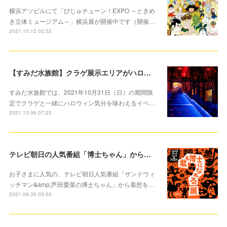
横浜アソビルにて「びじゅチューン！EXPO ～ときめ
き立体ミュージアム～」横浜展が開催中です（開催…
2021.10.15 02:52
【すみだ水族館】クラゲ展示エリアがハロウィンバージョンに！ 「ハロウィン in すみだ水族館」開催中
すみだ水族館では、2021年10月31日（日）の期間限
定でクラゲと一緒にハロウィン気分を味わえるイベ…
2021.10.06 07:23
テレビ朝日の人気番組「博士ちゃん」から着想を得た参加型イベント10月2日より開催
お子さまに人気の、テレビ朝日人気番組「サンドウィ
ッチマン&amp;芦田愛菜の博士ちゃん」から着想を…
2021.09.30 03:50