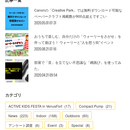
Canonの「Creative Park」では無料ダウンロード可能な
ペーパークラフト掲載数が900点超えですごい
2020.05.01 07:31
おうちで楽しむ、自分だけの「ウォーリーをさがせ」を
作って遊ぼう！ ウォーリーと“人を想う街”イベント
2020.08.21 07:16
部屋で「音」を立てない不思議な「縄跳び」を使ってみ
た。
2020.04.21 09:54
カテゴリ
ACTIVE KIDS FESTA in VenusFort
(
17
)
Compact Pump
(
21
)
News
(
223
)
Indoor
(
168
)
Outdoors
(
60
)
アンケート調査
(
6
)
Event
(
3
)
Special
(
8
)