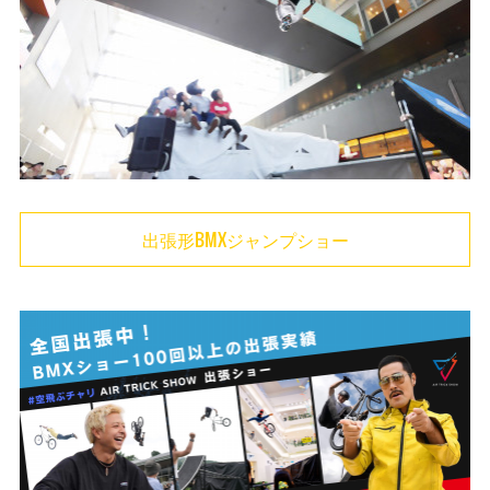
(
1
)
(
20
)
(
1
)
(
22
)
(
1
)
(
20
)
(
4
)
(
26
)
(
1
)
(
29
)
(
1
)
出張形BMXジャンプショー
(
39
)
(
47
)
(
11
)