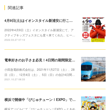
関連記事
4月9日(土)はイオンスタイル新浦安に行こう！アクティブキッズフェスタにも登場したヒーローマジシャンがマジックを披露します！
2022年4月9日（土）イオンスタイル新浦安にて、ア
クティブキッズフェスタにも度々来てくれた、ヒー…
2022.03.27 07:13
電車好きのお子さま必見！4日間の期間限定 「お子さま対象」100円で小田急線を1日満喫できる「1日全線フリー乗車券」を発売
小田急電鉄株式会社は、2021年11月27日（土）、28
日（日）、12月4日（土）、5日（日）の合計4日間…
2021.10.27 08:33
横浜で開催中「びじゅチューン！EXPO」で楽しく芸術の秋を楽しもう
横浜アソビルにて「びじゅチューン！EXPO ～ときめ