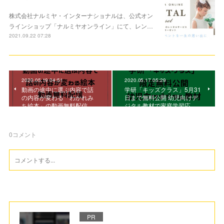
株式会社ナルミヤ・インターナショナルは、公式オン
ラインショップ「ナルミヤオンライン」にて、レン…
2021.09.22 07:28
2020.05.19 04:51
2020.05.17 05:29
動画の途中に選ぶ内容で話
学研「キッズクラス」5月31
の内容が変わる「わかれみ
日まで無料公開 幼児向けデ
ち絵本」の動画無料配信
ジタル教材で家庭学習応…
0
コメント
PR