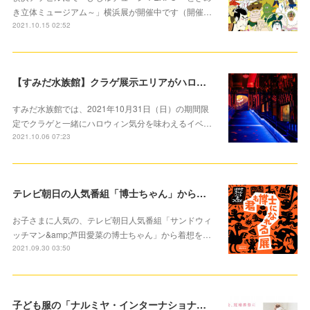
き立体ミュージアム～」横浜展が開催中です（開催…
2021.10.15 02:52
【すみだ水族館】クラゲ展示エリアがハロウィンバージョンに！ 「ハロウィン in すみだ水族館」開催中
すみだ水族館では、2021年10月31日（日）の期間限
定でクラゲと一緒にハロウィン気分を味わえるイベ…
2021.10.06 07:23
テレビ朝日の人気番組「博士ちゃん」から着想を得た参加型イベント10月2日より開催
お子さまに人気の、テレビ朝日人気番組「サンドウィ
ッチマン&amp;芦田愛菜の博士ちゃん」から着想を…
2021.09.30 03:50
子ども服の「ナルミヤ・インターナショナル」大切な記念に洋服レンタルサービススタート