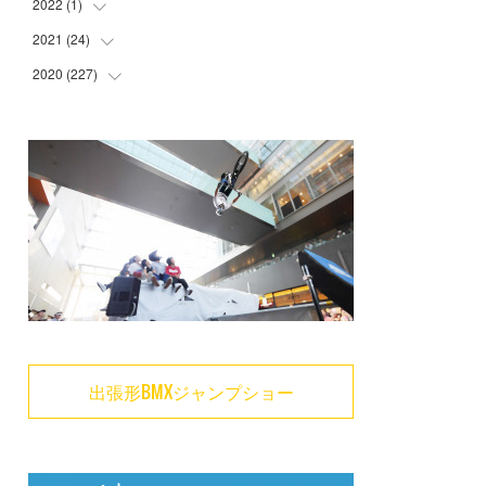
2022
(
1
)
2021
(
24
(
1
)
)
2020
(
227
(
3
)
)
(
6
)
(
5
)
(
6
)
(
8
)
(
1
)
(
20
)
(
1
)
(
22
)
(
1
)
(
20
)
(
4
)
(
26
)
(
1
)
(
29
)
(
1
)
(
39
)
(
47
)
出張形BMXジャンプショー
(
11
)