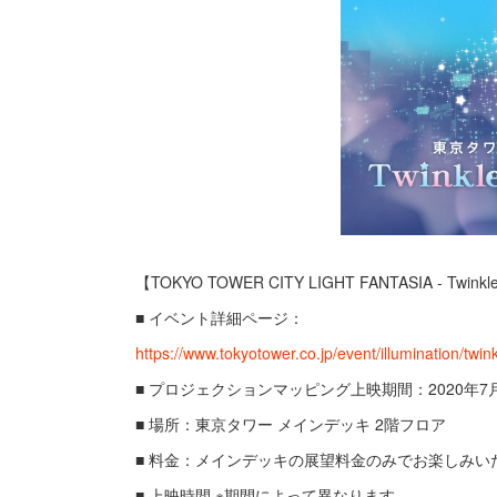
【TOKYO TOWER CITY LIGHT FANTASIA - Twinkle 
■ イベント詳細ページ：
https://www.tokyotower.co.jp/event/illumination/twin
■ プロジェクションマッピング上映期間：2020年7月1
■ 場所：東京タワー メインデッキ 2階フロア
■ 料金：メインデッキの展望料金のみでお楽しみい
■ 上映時間 ※期間によって異なります