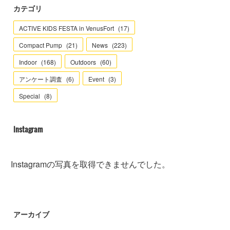
カテゴリ
ACTIVE KIDS FESTA in VenusFort
(
17
)
Compact Pump
(
21
)
News
(
223
)
Indoor
(
168
)
Outdoors
(
60
)
アンケート調査
(
6
)
Event
(
3
)
Special
(
8
)
Instagram
Instagramの写真を取得できませんでした。
アーカイブ