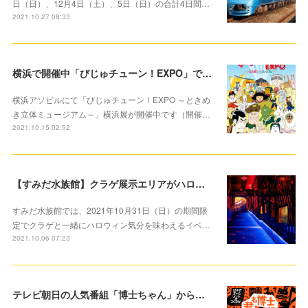
日（日）、12月4日（土）、5日（日）の合計4日間…
2021.10.27 08:33
横浜で開催中「びじゅチューン！EXPO」で楽しく芸術の秋を楽しもう
横浜アソビルにて「びじゅチューン！EXPO ～ときめ
き立体ミュージアム～」横浜展が開催中です（開催…
2021.10.15 02:52
【すみだ水族館】クラゲ展示エリアがハロウィンバージョンに！ 「ハロウィン in すみだ水族館」開催中
すみだ水族館では、2021年10月31日（日）の期間限
定でクラゲと一緒にハロウィン気分を味わえるイベ…
2021.10.06 07:23
テレビ朝日の人気番組「博士ちゃん」から着想を得た参加型イベント10月2日より開催