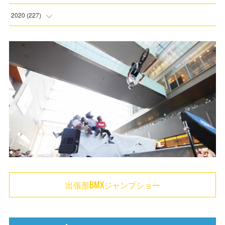
(
3
)
2020
(
227
)
(
6
)
(
5
)
(
6
)
(
8
)
(
1
)
(
20
)
(
1
)
(
22
)
(
1
)
(
20
)
(
4
)
(
26
)
(
1
)
(
29
)
(
1
)
出張形BMXジャンプショー
(
39
)
(
47
)