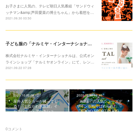
お子さまに人気の、テレビ朝日人気番組「サンドウィ
ッチマン&amp;芦田愛菜の博士ちゃん」から着想を…
2021.09.30 03:50
子ども服の「ナルミヤ・インターナショナル」大切な記念に洋服レンタルサービススタート
株式会社ナルミヤ・インターナショナルは、公式オン
ラインショップ「ナルミヤオンライン」にて、レン…
2021.09.22 07:28
2020.10.03 02:12
2020.09.30 08:40
屋外人気ショーが帰ってく
「NIKE」の人気シューズデ
る！「しながわ水族館」イ
ザインがちりばめられた
ルカショー・アシカショ…
「TOKYO SPORT PLAYG…
0
コメント