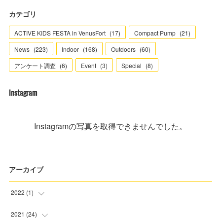
カテゴリ
ACTIVE KIDS FESTA in VenusFort
(
17
)
Compact Pump
(
21
)
News
(
223
)
Indoor
(
168
)
Outdoors
(
60
)
アンケート調査
(
6
)
Event
(
3
)
Special
(
8
)
Instagram
Instagramの写真を取得できませんでした。
アーカイブ
2022
(
1
)
(
1
)
2021
(
24
)