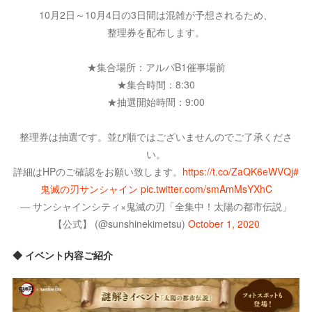
10月2日～10月4日の3日間は混雑が予想されるため、
整理券を配布します。
★集合場所：アルパB1催事場前
★集合時間：8:30
★抽選開始時間：9:00
整理券は抽選です。並び順ではございませんのでご了承くださ
い。
詳細はHPのご確認をお願い致します。
https://t.co/ZaQK6eWVQj
#
鬼滅の刃サンシャイン
pic.twitter.com/smAmMsYXhC
— サンシャインシティ×鬼滅の刃「全集中！太陽の都市伝説」
【公式】 (@sunshinekimetsu)
October 1, 2020
◆ イベント内容ご紹介